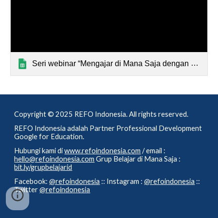
Seri webinar “Mengajar di Mana Saja dengan belajar.id” (Sites)
C
opyright © 202
5
REFO Indonesia.
All rights reserved.
REFO Indonesia adalah Partner Professional Development
Google for Education.
Hubungi kami di
www.refoindonesia.com
/ email :
hello@refoindonesia.com
Grup Belajar di Mana Saja :
bit.ly/grupbelajarid
Facebook:
@refoindonesia
:: Instagram :
@refoindonesia
::
Twitter
@refoindonesia