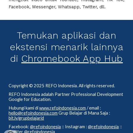
Facebook, Messenger, Whatsapp, Twitter, dll.
Temukan aplikasi dan
ekstensi menarik lainnya
di
Chromebook App Hub
C
opyright © 202
5
REFO Indonesia.
All rights reserved.
REFO Indonesia adalah Partner Professional Development
Google for Education.
Hubungi kami di
www.refoindonesia.com
/ email :
hello@refoindonesia.com
Grup Belajar di Mana Saja :
bit.ly/grupbelajarid
Facebook:
@refoindonesia
:: Instagram :
@refoindonesia
::
Twitter
@refoindonesia